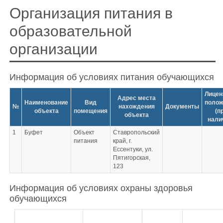
Организация питания в
образовательной
организации
Информация об условиях питания обучающихся
Лицен
Адрес места
Наименование
Вид
полож
№
нахождения
Документы
объекта
помещения
(п
объекта
нали
1
Буфет
Объект
Ставропольский
питания
край, г.
Ессентуки, ул.
Пятигорская,
123
Информация об условиях охраны здоровья
обучающихся