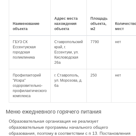
Адрес места
Площадь
Наименование
нахождения
объекта,
Количеств
объекта
объекта
м2
мест
ГБУЗ СК
Ставропольский
7790
нет
Ессентукская
край, г.
городская
Ессентуки, ул.
поликлиника
Кисловодская
26а
Профилакторий
г. Ставрополь,
250
нет
"Искра"
ул. Морозова, д.
оздоровительно-
6а
профилактического
комплекса
Меню ежедневного горячего питания
Образовательная организация не реализует
образовательные программы начального общего
образования, поэтому в соответствии с п 13. Постановления